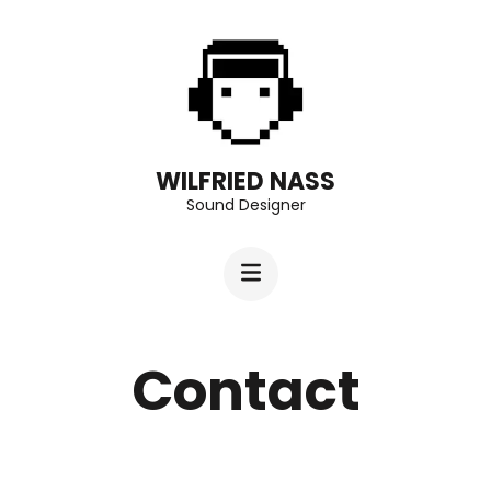
Aller
au
contenu
(Pressez
Entrée)
WILFRIED NASS
Sound Designer
Contact