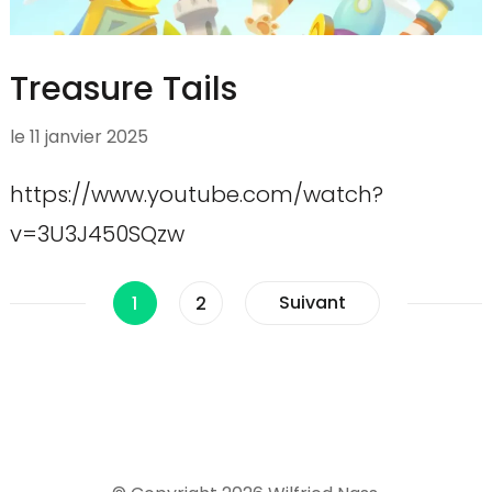
Treasure Tails
le
11 janvier 2025
https://www.youtube.com/watch?
v=3U3J450SQzw
Pagination
Page
Page
Suivant
1
2
des
publications