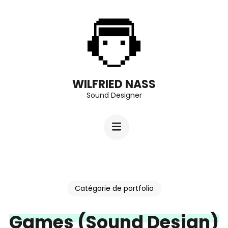
Aller
au
contenu
(Pressez
Entrée)
WILFRIED NASS
Sound Designer
Catégorie de portfolio
Games (Sound Design)