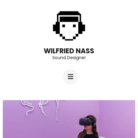
Aller
au
contenu
(Pressez
Entrée)
WILFRIED NASS
Sound Designer